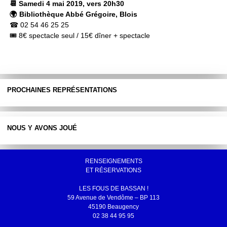
📆 Samedi 4 mai 2019, vers 20h30
🌍 Bibliothèque Abbé Grégoire, Blois
☎ 02 54 46 25 25
🎟 8€ spectacle seul / 15€ dîner + spectacle
PROCHAINES REPRÉSENTATIONS
NOUS Y AVONS JOUÉ
RENSEIGNEMENTS
ET RÉSERVATIONS
LES FOUS DE BASSAN !
59 Avenue de Vendôme – BP 113
45190 Beaugency
02 38 44 95 95