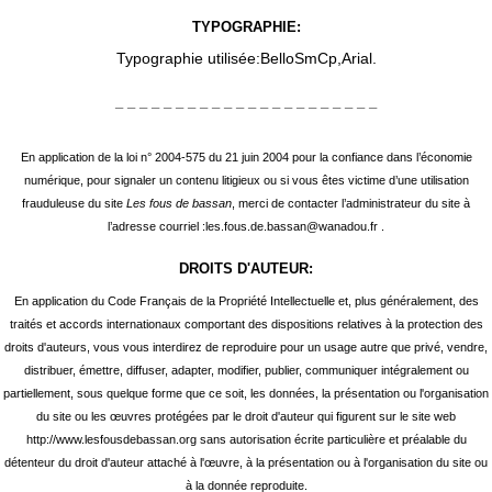
TYPOGRAPHIE:
Typographie utilisée:BelloSmCp,Arial.
_ _ _ _ _ _ _ _ _ _ _ _ _ _ _ _ _ _ _ _ _ _
En application de la loi n° 2004-575 du 21 juin 2004 pour la confiance dans l’économie
numérique, pour signaler un contenu litigieux ou si vous êtes victime d’une utilisation
frauduleuse du site
Les fous de bassan
, merci de contacter l’administrateur du site à
l’adresse courriel :
les.fous.de.bassan@wanadou.fr
.
DROITS D'AUTEUR:
En application du Code Français de la Propriété Intellectuelle et, plus généralement, des
traités et accords internationaux comportant des dispositions relatives à la protection des
droits d'auteurs, vous vous interdirez de reproduire pour un usage autre que privé, vendre,
distribuer, émettre, diffuser, adapter, modifier, publier, communiquer intégralement ou
partiellement, sous quelque forme que ce soit, les données, la présentation ou l'organisation
du site ou les œuvres protégées par le droit d'auteur qui figurent sur le site web
http://www.lesfousdebassan.org sans autorisation écrite particulière et préalable du
détenteur du droit d'auteur attaché à l'œuvre, à la présentation ou à l'organisation du site ou
à la donnée reproduite.