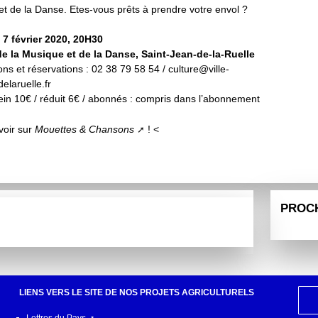
t de la Danse. Etes-vous prêts à prendre votre envol ?
 7 février 2020, 20H30
e la Musique et de la Danse, Saint-Jean-de-la-Ruelle
ons et réservations : 02 38 79 58 54 / culture@ville-
delaruelle.fr
plein 10€ / réduit 6€ / abonnés : compris dans l’abonnement
voir sur
Mouettes & Chansons
! <
PROC
LIENS VERS LE SITE DE NOS PROJETS AGRICULTURELS
Lettres du Pays