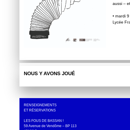
aussi – e
• mardi 9
Lycée Fr
NOUS Y AVONS JOUÉ
RENSEIGNEMENTS
ET RÉSERVATIONS
LES FOUS DE BASSAN !
59 Avenue de Vendôme – BP 113