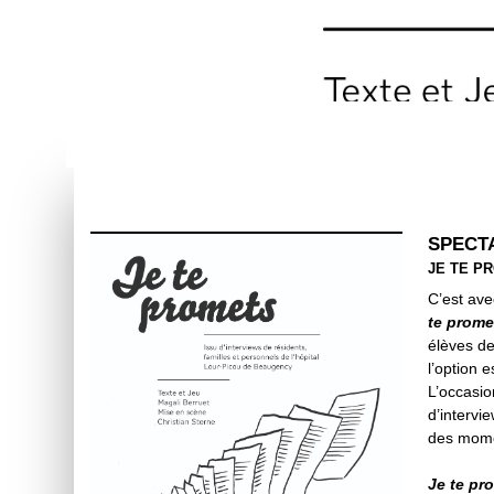
SPECT
JE TE P
C’est av
te prome
élèves de
l’option 
L’occasio
d’intervi
des momen
Je te pr