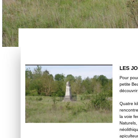
LES J
Pour pour
petite B
découvrir 
Quatre ki
rencontre
la voie f
Naturels
néolithiq
apiculteu