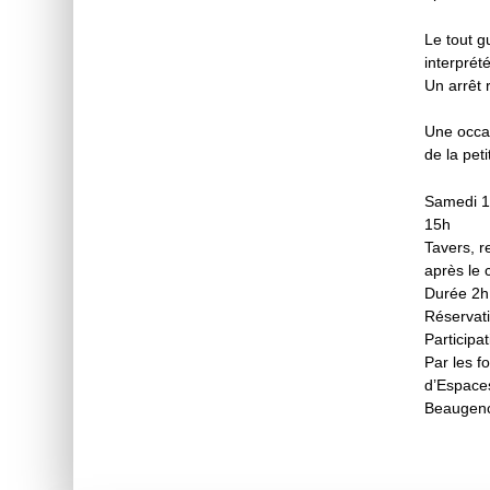
Le tout g
interprét
Un arrêt 
Une occas
de la pe
Samedi 1
15h
Tavers, r
après le 
Durée 2h
Réservati
Participat
Par les f
d’Espaces
Beaugen