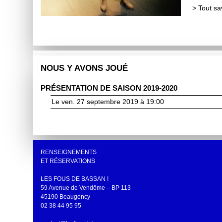
>
Tout sa
NOUS Y AVONS JOUÉ
PRÉSENTATION DE SAISON 2019-2020
Le ven. 27 septembre 2019 à 19:00
RENSEIGNEMENTS
ET RÉSERVATIONS
LES FOUS DE BASSAN !
59 Avenue de Vendôme – BP 113
45190 Beaugency
02 38 44 95 95